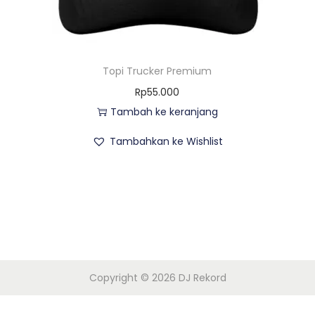
n
Topi Trucker Premium
Rp
55.000
Tambah ke keranjang
Tambahkan ke Wishlist
Copyright © 2026 DJ Rekord