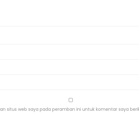
P
r
o
g
r
e
s
s
i
v
e
V
an situs web saya pada peramban ini untuk komentar saya beri
o
l
u
m