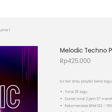
lume 1
Melodic Techno P
Rp
425.000
DJ Set atau playlist berisi l
Total 25 lagu
Durasi total 2 jam 37 meni
Rekomendasi BPM 122 – 130