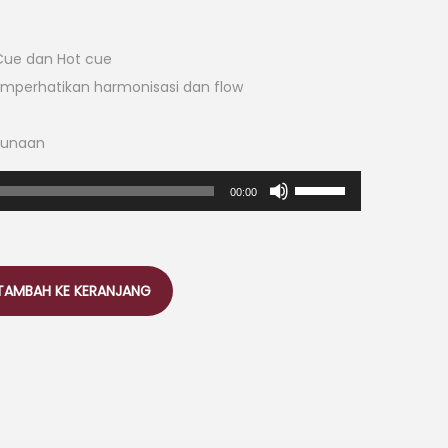
ue dan Hot cue
mperhatikan harmonisasi dan flow
gunaan
G
00:00
u
n
a
TAMBAH KE KERANJANG
k
a
n
A
n
a