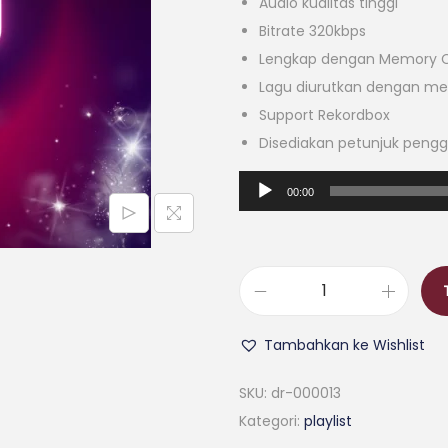
Audio kualitas tinggi
Bitrate 320kbps
Lengkap dengan Memory C
Lagu diurutkan dengan me
Support Rekordbox
Disediakan petunjuk peng
P
00:00
e
m
u
t
K
a
u
Tambahkan ke Wishlist
r
a
A
n
SKU:
dr-000013
u
t
Kategori:
playlist
d
i