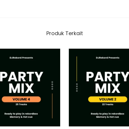
e
1
Produk Terkait